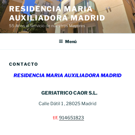
Saltar
RESIDENCIA MARIA
al
AUXILIADORA MADRID
contenido
55 Años al Servicio de nuestros Mayores
Menú
CONTACTO
RESIDENCIA MARIA AUXILIADORA MADRID
GERIATRICO CAOR S.L.
Calle Dátil 1 , 28025 Madrid
tlf.
914651823