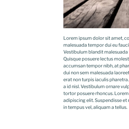
Lorem ipsum dolor sit amet, co
malesuada tempor dui eu faucib
Vestibulum blandit malesuada to
Quisque posuere lectus molesti
accumsan tempor nibh, at phare
dui non sem malesuada laoreet. 
erat non turpis iaculis pharetra.
a id nisl. Vestibulum ornare vulp
tortor posuere rhoncus. Lorem 
adipiscing elit. Suspendisse et
in tempus vel, aliquam a tellus.