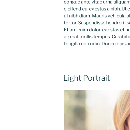
congue ante vitae urna aliqua
eleifend eu, egestas a nibh. Ut
ut nibh diam. Mauris vehicula a
tortor. Suspendisse hendrerit sol
Etiam enim dolor, egestas et he
ac erat mollis tempus. Curabitur
fringilla non odio. Donec quis a
Light Portrait