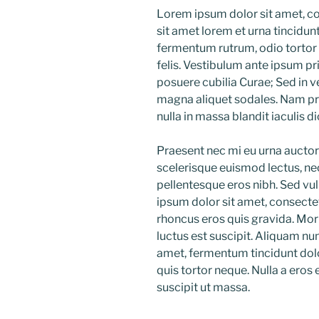
Lorem ipsum dolor sit amet, co
sit amet lorem et urna tincidun
fermentum rutrum, odio tortor ul
felis. Vestibulum ante ipsum pri
posuere cubilia Curae; Sed in ve
magna aliquet sodales. Nam pr
nulla in massa blandit iaculis di
Praesent nec mi eu urna auctor 
scelerisque euismod lectus, nec
pellentesque eros nibh. Sed vu
ipsum dolor sit amet, consecte
rhoncus eros quis gravida. Morb
luctus est suscipit. Aliquam nu
amet, fermentum tincidunt dolo
quis tortor neque. Nulla a eros elit
suscipit ut massa.