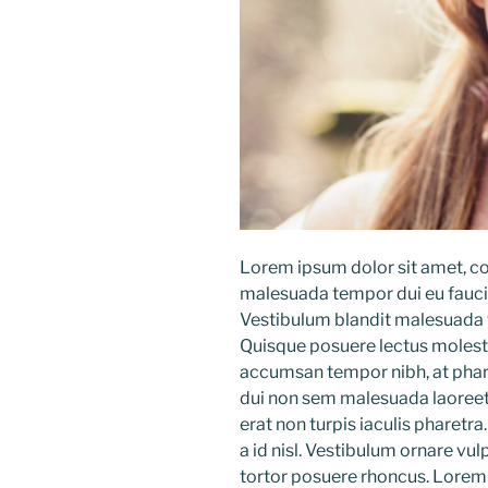
Lorem ipsum dolor sit amet, co
malesuada tempor dui eu faucib
Vestibulum blandit malesuada to
Quisque posuere lectus molesti
accumsan tempor nibh, at phare
dui non sem malesuada laoreet. 
erat non turpis iaculis pharetra.
a id nisl. Vestibulum ornare vulp
tortor posuere rhoncus. Lorem 