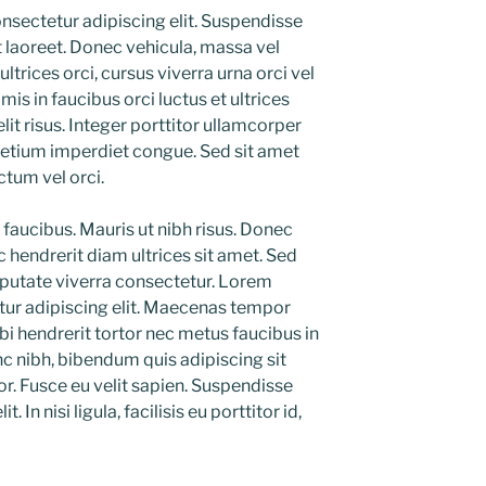
nsectetur adipiscing elit. Suspendisse
t laoreet. Donec vehicula, massa vel
trices orci, cursus viverra urna orci vel
mis in faucibus orci luctus et ultrices
lit risus. Integer porttitor ullamcorper
etium imperdiet congue. Sed sit amet
ctum vel orci.
faucibus. Mauris ut nibh risus. Donec
 hendrerit diam ultrices sit amet. Sed
lputate viverra consectetur. Lorem
tur adipiscing elit. Maecenas tempor
i hendrerit tortor nec metus faucibus in
nc nibh, bibendum quis adipiscing sit
r. Fusce eu velit sapien. Suspendisse
. In nisi ligula, facilisis eu porttitor id,